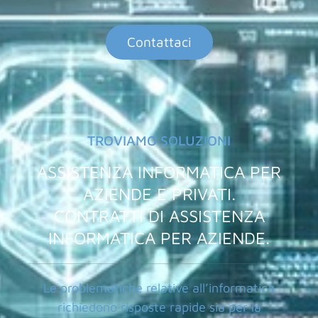
Contattaci
TROVIAMO SOLUZIONI
ASSISTENZA INFORMATICA PER
AZIENDE E PRIVATI.
CONTRATTI DI ASSISTENZA
INFORMATICA PER AZIENDE.
Le problematiche relative all’informatica
richiedono risposte rapide sia per la