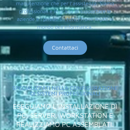
manutenzione che per l’assistenza. Siamo
professionali e in grado di supportare le
aziende e i privati su tutti i fronti legati al
mondo dell’informatica.
Contattaci
SPECIALIZZATI NELLA CONFIGURAZIONE
DI SISTEMI PROFESSIONALI
ESEGUIAMO L’INSTALLAZIONE DI
PC, SERVER, WORKSTATION E
REALIZZIAMO PC ASSEMBLATI.